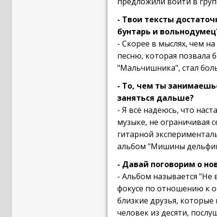
предложили войти в груп
- Твои тексты достаточ
бунтарь и вольнодумец
- Скорее в мыслях, чем на
песню, которая позвала б
"Мальчишника", стал бол
- То, чем ты занимаешь
заняться дальше?
- Я всё надеюсь, что нас
музыке, не ограничивая с
гитарной эксперименталь
альбом "Мишины дельфины
- Давай поговорим о н
- Альбом называется "Не 
фокусе по отношению к о
близкие друзья, которые 
человек из десяти, послу