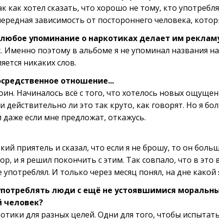
ак как хотел сказать, что хорошо не тому, кто употребля
очередная зависимость от постороннего человека, котор
о любое упоминание о наркотиках делает им реклам
ак. Именно поэтому в альбоме я не упоминал названия н
яется никаких слов.
осредственное отношение...
ероин. Начиналось всё с того, что хотелось новых ощущен
и действительно ли это так круто, как говорят. Но я бо
 даже если мне предложат, откажусь.
кий приятель и сказал, что если я не брошу, то он боль
ор, и я решил покончить с этим. Так совпало, что в это
е употреблял. И только через месяц понял, на дне какой 
употреблять люди с ещё не устоявшимися моральн
 человек?
тики для разных целей. Одни для того, чтобы испытать