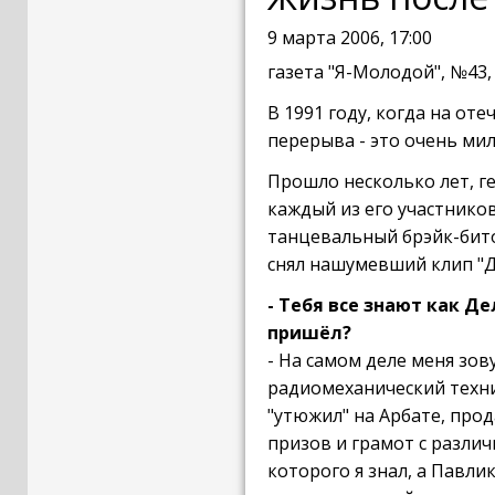
9 марта 2006, 17:00
газета "Я-Молодой", №43,
В 1991 году, когда на от
перерыва - это очень мил
Прошло несколько лет, г
каждый из его участнико
танцевальный брэйк-бито
снял нашумевший клип "Ди
- Тебя все знают как Д
пришёл?
- На самом деле меня зов
радиомеханический техник
"утюжил" на Арбате, про
призов и грамот с разли
которого я знал, а Павли