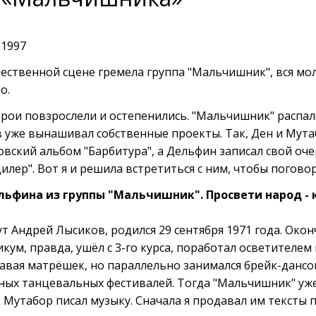
 1997
ечественной сцене гремела группа "Мальчишник", вся мол
о.
ерои повзрослели и остепенились. "Мальчишник" распал
в уже вынашивал собственные проекты. Так, Ден и Мута
вский альбом "Барбитура", а Дельфин записал свой оч
лер". Вот я и решила встретиться с ним, чтобы погово
ельфина из группы "Мальчишник". Просвети народ - к
ут Андрей Лысиков, родился 29 сентября 1971 года. Окон
ум, правда, ушёл с 3-го курса, поработал осветителем
давая матрёшек, но параллельно занимался брейк-дансо
чных танцевальных фестивалей. Тогда "Мальчишник" уже
к Мутабор писал музыку. Сначала я продавал им тексты 