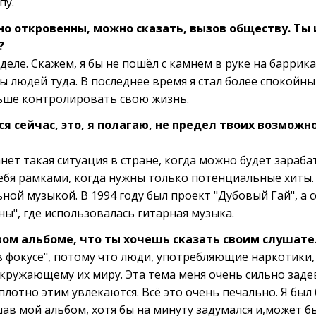
пу.
но откровенны, можно сказать, вызов обществу. Ты 
?
 деле. Скажем, я бы не пошёл с камнем в руке на баррик
ы людей туда. В последнее время я стал более спокойны
ьше контролировать свою жизнь.
ся сейчас, это, я полагаю, не предел твоих возможн
танет такая ситуация в стране, когда можно будет зара
ебя рамками, когда нужны только потенциальные хиты. 
ной музыкой. В 1994 году был проект "Дубовый Гай", а
", где использовалась гитарная музыка.
овом альбоме, что ты хочешь сказать своим слушат
в фокусе", потому что люди, употребляющие наркотики,
кружающему их миру. Эта тема меня очень сильно задев
плотно этим увлекаются. Всё это очень печально. Я был 
шав мой альбом, хотя бы на минуту задумался и,может бы