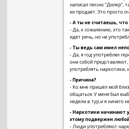
написал песню "Дилер", т
их продаёт. Это просто 
- А ты не считаешь, чт
- Да, к сожалению, это т
идёт речь, но не употребл
- Ты ведь сам имел неп
- Да, я год употреблял г
они собой представляют, 
употреблять наркотики, и
- Причина?
- Ко мне пришёл мой близ
общаться. У меня был выб
недели в тур,и я ничего н
- Наркотики начинают 
этому подвержен любой
- Люди употребляют нарко