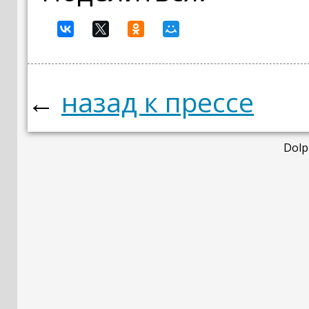
←
назад к прессе
Dolp