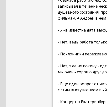
- Сейчас я работаю над с
записывал в течение неск
душевного состояния, пр
фильмам. А Андрей в нем 
- Уже известна дата выхо
- Нет, ведь работа тольк
- Поклонники переживают,
- Нет, я ее не покину - и
мы очень хорошо друг дру
- Еще один вопрос от чит
с этим выступлением вый
- Концерт в Екатеринбур