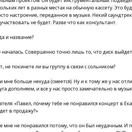
ольным проектом. Он будет инструментальный: подведен
ольких лет в разных местах на обычную кассету. Это бу
осто настроение, переданное в музыке. Некий саундтр
участвовать не будет. Разве что как консультант.
да и название?
о началась. Совершенно точно лишь то, что диск выйде
 не покинете ли вы группу в связи с сольником?
дти мне больше некуда (смеется). Ну и к тому же у нас о
га дополняем, и все у нас просто замечательно в музы
ателя: «Павел, почему тебе не понравился концерт в Ек
дет в продажу?»
ге мне не понравился потому, что он был неудачным. И 