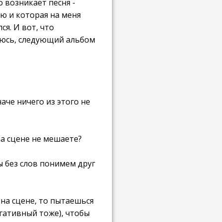
о возникает песня -
лю и которая на меня
я. И вот, что
ееюсь, следующий альбом
аче ничего из этого не
на сцене не мешаете?
ы без слов понимем друг
на сцене, то пытаешься
егативный тоже), чтобы