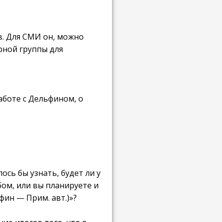
в. Для СМИ он, можно
рной группы для
аботе с Дельфином, о
ось бы узнать, будет ли у
бом, или вы планируете и
фин — Прим. авт.)»?