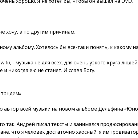
 очень хорошо. Я не хотел бы, чтобы он вышел на DVD.
 не хочу, а по другим причинам.
ному альбому. Хотелось бы все-таки понять, к какому 
ow fi), - музыка не для всех, для очень узкого круга люде
 и никогда ею не станет. И слава Богу.
й тандем»
но автор всей музыки на новом альбоме Дельфина «Юно
это так. Андрей писал тексты и занимался продюсировани
не, что я человек достаточно хаосный, я импровизатор