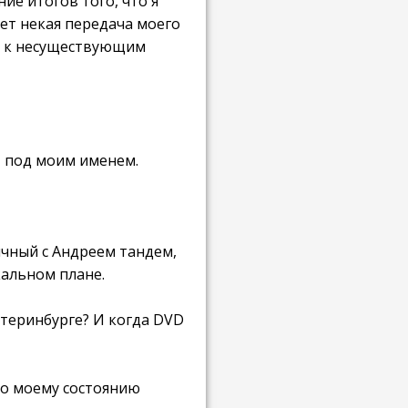
ие итогов того, что я
дет некая передача моего
ек к несуществующим
т под моим именем.
тличный с Андреем тандем,
кальном плане.
атеринбурге? И когда DVD
по моему состоянию