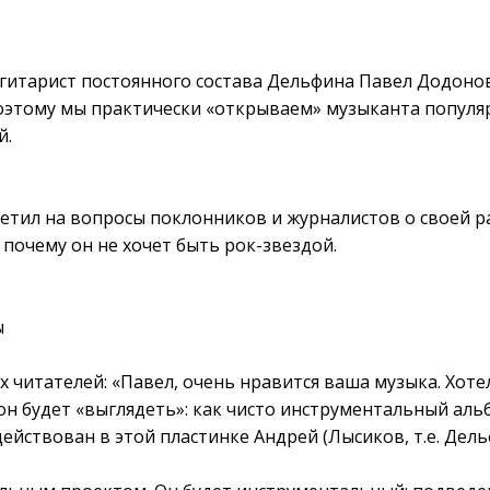
л гитарист постоянного состава Дельфина Павел Додоно
, поэтому мы практически «открываем» музыканта популя
й.
ветил на вопросы поклонников и журналистов о своей р
 почему он не хочет быть рок-звездой.
ы
х читателей: «Павел, очень нравится ваша музыка. Хотел
он будет «выглядеть»: как чисто инструментальный аль
действован в этой пластинке Андрей (Лысиков, т.е. Дель