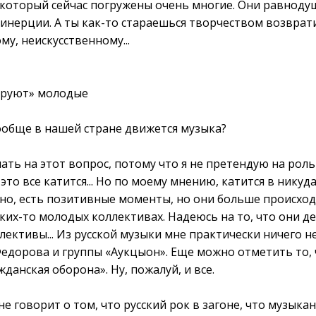
в который сейчас погружены очень многие. Они равнодуш
 инерции. А ты как-то стараешься творчеством возврати
у, неискусственному...
ируют» молодые
вообще в нашей стране движется музыка?
ать на этот вопрос, потому что я не претендую на рол
это все катится... Но по моему мнению, катится в никуда
ечно, есть позитивные моменты, но они больше происхо
 каких-то молодых коллективах. Надеюсь на то, что они д
лективы... Из русской музыки мне практически ничего н
едорова и группы «Аукцыон». Еще можно отметить то,
жданская оборона». Ну, пожалуй, и все.
не говорит о том, что русский рок в загоне, что музыка