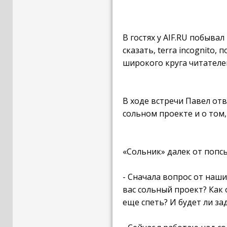
В гостях у AIF.RU побыва
сказать, terra incognito
широкого круга читателе
В ходе встречи Павел от
сольном проекте и о том,
«Сольник» далек от попс
- Сначала вопрос от наши
вас сольный проект? Как 
еще спеть? И будет ли за