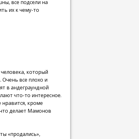
ны, все подсели на
ть их к чему-то
ь человека, который
. Очень все плохо и
дят в андеграундной
елают что-то интересное.
е нравится, кроме
 что делает Мамонов
нты «продались»,