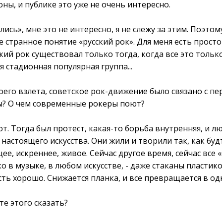
оны, и публике это уже не очень интересно.
ались», мне это не интересно, я не слежу за этим. Поэто
 странное понятие «русский рок». Для меня есть прост
ский рок существовал только тогда, когда все это тольк
я стадионная популярная группа...
воего взлета, советское рок-движение было связано с пе
ы? О чем современные рокеры поют?
оют. Тогда был протест, какая-то борьба внутренняя, и 
 настоящего искусства. Они жили и творили так, как буд
ее, искреннее, живое. Сейчас другое время, сейчас все
ко в музыке, в любом искусстве, - даже стаканы пласти
есть хорошо. Снижается планка, и все превращается в од
те этого сказать?