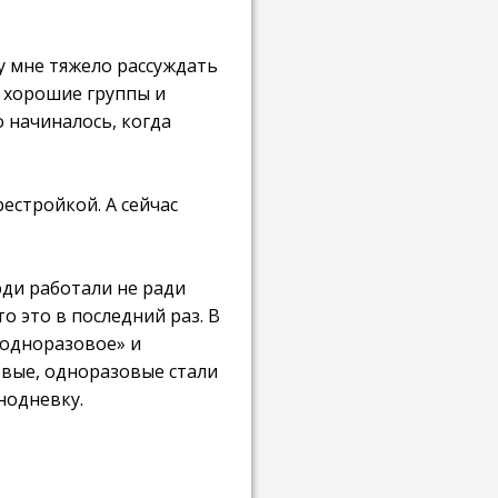
му мне тяжело рассуждать
о хорошие группы и
о начиналось, когда
рестройкой. А сейчас
люди работали не ради
то это в последний раз. В
 «одноразовое» и
ковые, одноразовые стали
нодневку.