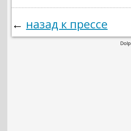
←
назад к прессе
Dolp