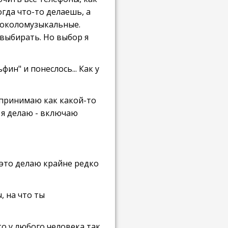
гда что-то делаешь, а
 околомузыкальные.
выбирать. Но выбор я
ин" и понеслось... Как у
спринимаю как какой-то
о я делаю - включаю
 это делаю крайне редко
, на что ты
что у любого человека так