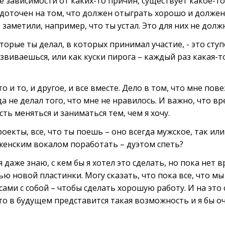
е зависимости от каких-то причин, существует какое-т
едоточен на том, что должен отыграть хорошо и должен
е заметили, например, что ты устал. Это для них не дол
торые ты делал, в которых принимал участие, - это сту
виваешься, или как куски пирога – каждый раз какая-т
о и то, и другое, и все вместе. Дело в том, что мне повез
а не делал того, что мне не нравилось. И важно, что вре
ь меняться и заниматься тем, чем я хочу.
оекты, все, что ты поешь – оно всегда мужское, так или 
енским вокалом поработать – дуэтом спеть?
я даже знаю, с кем бы я хотел это сделать, но пока нет 
ю новой пластинки. Могу сказать, что пока все, что мы 
 сами с собой – чтобы сделать хорошую работу. И на это
о в будущем представится такая возможность и я бы оч