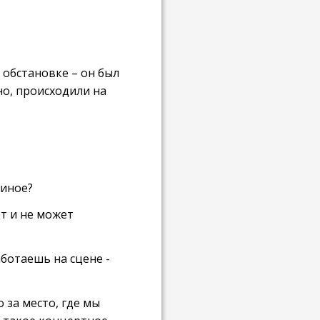
 обстановке – он был
но, происходили на
диное?
ет и не может
аботаешь на сцене -
о за место, где мы