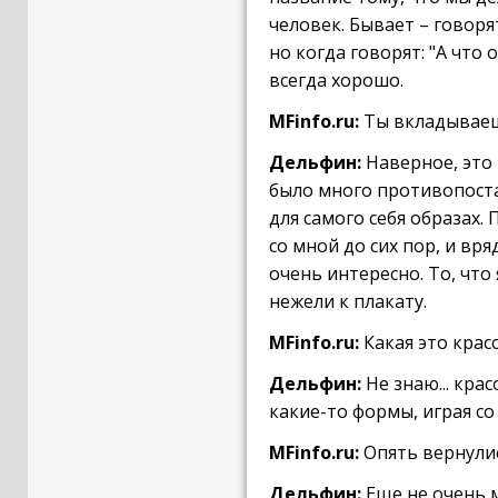
человек. Бывает – говорят
но когда говорят: "А что о
всегда хорошо.
MFinfo.ru:
Ты вкладываешь
Дельфин:
Наверное, это 
было много противопоста
для самого себя образах
со мной до сих пор, и вр
очень интересно. То, что 
нежели к плакату.
MFinfo.ru:
Какая это крас
Дельфин:
Не знаю... крас
какие-то формы, играя со 
MFinfo.ru:
Опять вернулис
Дельфин:
Еще не очень м