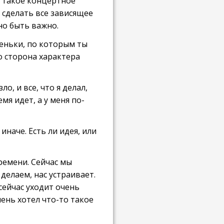
о такое концертное
 сделать все зависящее
жно быть важно.
пеньки, по которым ты
о сторона характера
ло, и все, что я делал,
мя идет, а у меня по-
иначе. Есть ли идея, или
времени. Сейчас мы
делаем, нас устраивает.
 сейчас уходит очень
ень хотел что-то такое