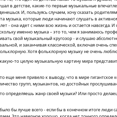
лушал в детстве, какие-то первые музыкальные впечатле
 денешься. И, пользуясь случаем, хочу сказать родителя
 та музыка, которые люди начинают слушать в активном 
ет - она идет с ними всю жизнь и остается навсегда. 
скольку именно музыка – это то, чем я занимаюсь проф
звивать свой музыкальный кругозор - и слушаю абсолют
евальной, и заканчивая классической, включая очень сп
ольклорную. Хотя фольклорную музыку не очень люблю
какую-то целую музыкальную картину мира представит
то еще меня привело к выводу, что в мире гигантское 
ичество групп, музыкантов, но достойных прослушиван
-то определяешь жанр своей музыки? Или просто делаешь
было бы лучше всего - если бы в конечном итоге люди
лаем. Это наверное хорошо, когда нет точного определ