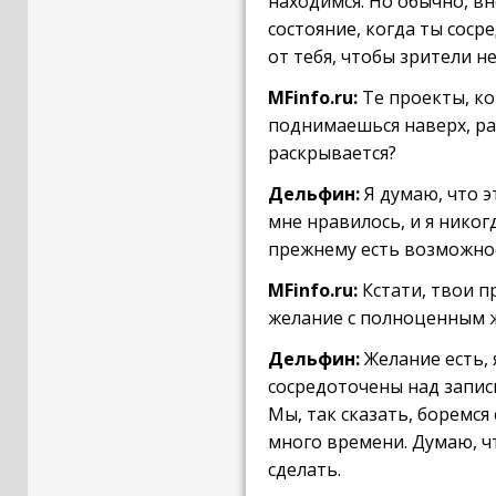
находимся. Но обычно, вн
состояние, когда ты соср
от тебя, чтобы зрители н
MFinfo.ru:
Те проекты, ко
поднимаешься наверх, раз
раскрывается?
Дельфин:
Я думаю, что эт
мне нравилось, и я никогд
прежнему есть возможност
MFinfo.ru:
Кстати, твои пр
желание с полноценным ж
Дельфин:
Желание есть, 
сосредоточены над запись
Мы, так сказать, боремся
много времени. Думаю, чт
сделать.