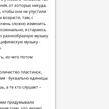
ния, от которых никуда,
м, чтобы они не упустили
возрасте, там, с
И очень сложно изменить
ессионально, я стараюсь
но разнообразную музыку
ецифическую музыку -
.
ь, из чего потом
количество пластинок,
ия - буквально единицы.
, а те кто слушает –
 сами придумывали
ения тому, что делает