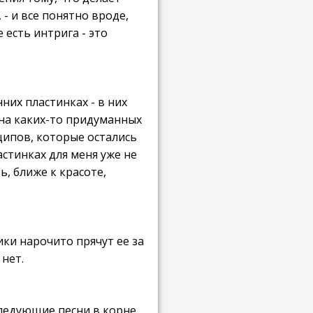
, - и все понятно вроде,
е есть интрига - это
них пластинках - в них
на каких-то придуманных
ципов, которые остались
астинках для меня уже не
ь, ближе к красоте,
ники нарочито прячут ее за
 нет.
следующие песни в корне