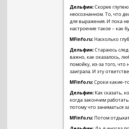
Дельфин:
Скорее глупею 
неосознанном. То, что д
для выражения. И пока не
настроение такое – как б
MFinfo.ru:
Насколько глу
Дельфин:
Стараюсь следи
важно, как оказалось, л
помойку, из-за того, что
заиграла. И эту ответстве
MFinfo.ru:
Сроки какие-то
Дельфин:
Как сказать, к
когда закончим работать.
потому что заниматься з
MFinfo.ru:
Потом отдыхат
Дельфин:
Да, я иногда п