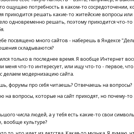
что ощущаю потребность в каком-то сосредоточении, ко
я приходится решать какие-то житейские вопросы или
ело одновременно решать, поэтому приходится что-то 
я.
ебе посвящено много сайтов - наберешь в Яндексе "Дельф
ношения складываются?
ился только в последнее время. Я вообще Интернет во
и меня что-то интересует, или ищу что-то - первое, чт
ас делаем модернизацию сайта.
шь, форумы про себя читаешь? Отвечаешь на вопросы?
 на вопросы, которые на сайт приходят, но почему-то
ьшого числа людей, а у тебя есть какие-то свои символы
, вообще культуре?
то то, что идет из детства. Какая-то музыка. Я думаю, 