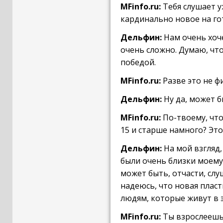
MFinfo.ru:
Тебя слушает у
кардинально новое на го
Дельфин:
Нам очень хоче
очень сложно. Думаю, что
победой.
MFinfo.ru:
Разве это не ф
Дельфин:
Ну да, может б
MFinfo.ru:
По-твоему, что
15 и старше намного? Эт
Дельфин:
На мой взгляд,
были очень близки моему
может быть, отчасти, слу
надеюсь, что новая пласт
людям, которые живут в 
MFinfo.ru:
Ты взрослеешь 