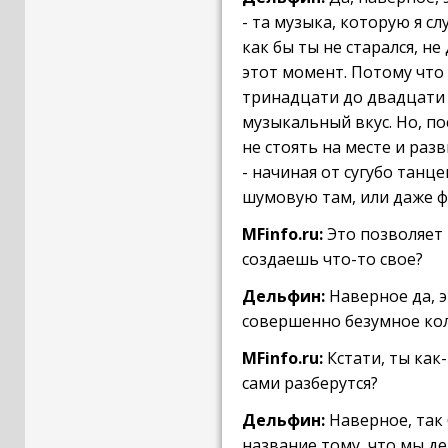
- та музыка, которую я с
как бы ты не старался, не
этот момент. Потому что
тринадцати до двадцати л
музыкальный вкус. Но, по
не стоять на месте и ра
- начиная от сугубо танц
шумовую там, или даже ф
MFinfo.ru:
Это позволяет 
создаешь что-то свое?
Дельфин:
Наверное да, э
совершенно безумное кол
MFinfo.ru:
Кстати, ты как
сами разберутся?
Дельфин:
Наверное, так 
название тому, что мы де