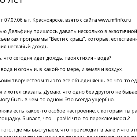
7.07.06 в г. Красноярске, взято с сайта www.mfinfo.ru
вью Дельфину пришлось давать несколько в экзотичной
съемках программы "Вести с крыш", которые, естествен
 лил неслабый дождь.
 что сегодня идет дождь, твоя стихия - вода?
вода и огонь и, в какой-то мере, и земля и воздух.
оим творчеством ты это все объединяешь во что-то е
я и хотел сказать. Думаю, что одно без другого не быва
 могу быть в чем-то одном. Это всегда ущербно.
рняка есть какое-то особое настроение, с которым ты р
лощадку. Бывает, что – раз! И что-то переключилось?
того, где мы выступаем, что происходит в зале и что эт