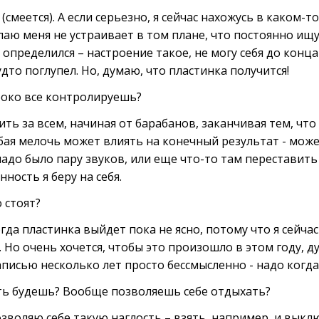
(смеется). А если серьезно, я сейчас нахожусь в каком-т
елаю меня не устраивает в том плане, что постоянно и
 определился – настроение такое, не могу себя до конц
удто поглупел. Но, думаю, что пластинка получится!
боко все контролируешь?
ть за всем, начиная от барабанов, заканчивая тем, что
юбая мелочь может влиять на конечный результат - мо
 надо было пару звуков, или еще что-то там переставить
нность я беру на себя.
 стоят?
огда пластинка выйдет пока не ясно, потому что я сейчас
 Но очень хочется, чтобы это произошло в этом году, ду
аписью несколько лет просто бессмысленно - надо когд
ь будешь? Вообще позволяешь себе отдыхать?
озволяю себе такую наглость – взять, например, и выкл