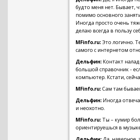
будто меня нет. Бывает, 
помимо основного заняти
Иногда просто очень тяж
делаю всегда в пользу себ
MFinfo.ru:
Это логично. Т
самого с интернетом от
Дельфин:
Контакт налад
большой справочник - есл
компьютер. Кстати, сейч
MFinfo.ru:
Сам там бывае
Дельфин:
Иногда отвечаю
и неохотно.
MFinfo.ru:
Ты – кумир бол
ориентируешься в музыке
Дельфин:
Да, наверное, э