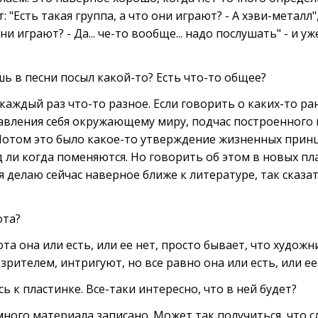
: "Есть такая группа, а что они играют? - А хэви-металл"
ни играют? - Да... че-то вообще... надо послушать" - и уж
 в песни посыл какой-то? Есть что-то общее?
каждый раз что-то разное. Если говорить о каких-то ран
вления себя окружающему миру, подчас построенного 
. Потом это было какое-то утверждение жизненных прин
яд ли когда поменяются. Но говорить об этом в новых пл
я делаю сейчас наверное ближе к литературе, так сказат
ота?
ота она или есть, или ее нет, просто бывает, что худож
зрителем, интригуют, но все равно она или есть, или ее
ь к пластинке. Все-таки интересно, что в ней будет?
ного материала записано. Может так получиться, что 