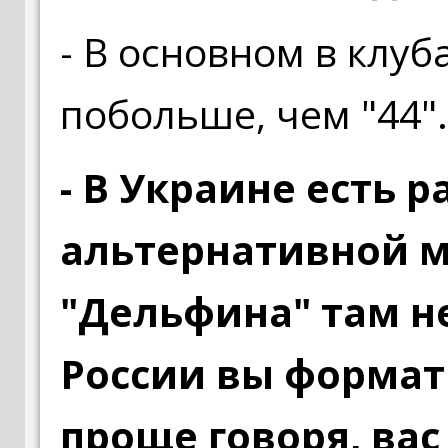
- В основном в клуб
побольше, чем "44".
- В Украине есть р
альтернативной м
"Дельфина" там н
России вы формат
проще говоря, ва