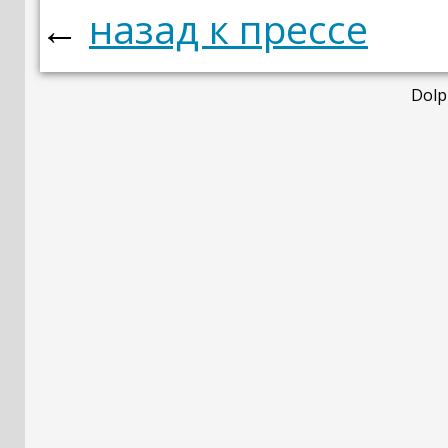
←
назад к прессе
Dolp