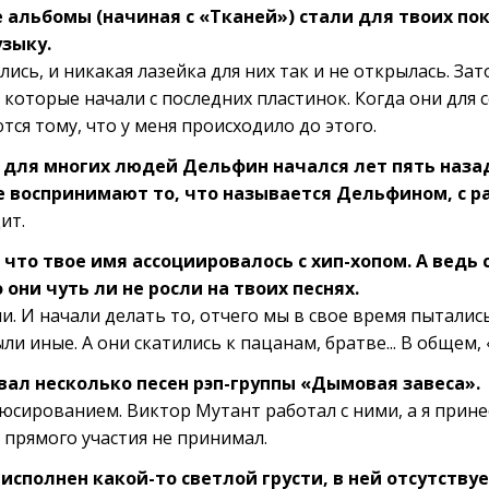
 альбомы (начиная с «Тканей») стали для твоих по
узыку.
ись, и никакая лазейка для них так и не открылась. За
 которые начали с последних пластинок. Когда они для
тся тому, что у меня происходило до этого.
 для многих людей Дельфин начался лет пять назад
 воспринимают то, что называется Дельфином, с ра
ит.
 что твое имя ассоциировалось с хип-хопом. А ведь
 они чуть ли не росли на твоих песнях.
ли. И начали делать то, отчего мы в свое время пыталис
ли иные. А они скатились к пацанам, братве... В общем, 
ал несколько песен рэп-группы «Дымовая завеса».
юсированием. Виктор Mутант работал с ними, а я прине
 прямого участия не принимал.
сполнен какой-то светлой грусти, в ней отсутствуе