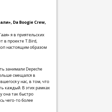
и», Da Boogie Crew,
Гаая» я в приятельских
 в проекте T.Bird,
-хоп настоящим образом
ать занимали Depeche
больше смещался в
шегося у нас, в том, что
ть каждый. В этих рамках
у она так быстро
сь чего-то более