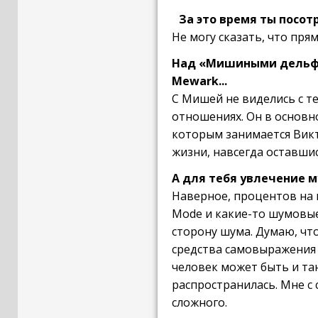
За это время ты посот
Не могу сказать, что пря
Над «Мишиными дельфин
Mewark...
С Мишей не виделись с те
отношениях. Он в основн
которым занимается Викт
жизни, навсегда оставшис
А для тебя увлечение 
Наверное, процентов на 
Mode и какие-то шумовые
сторону шума. Думаю, что
средства самовыражения 
человек может быть и та
распространилась. Мне с 
сложного.