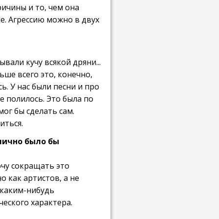
ричины и то, чем она
ое. Агрессию можно в двух
вали кучу всякой дряни...
ьше всего это, конечно,
ь. У нас были песни и про
се полилось. Это была по
мог бы сделать сам.
иться.
 лично было бы
очу сокращать это
 как артистов, а не
с каким-нибудь
ческого характера.