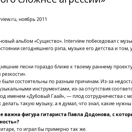
view.ru, ноябрь 2011
новый альбом «Существо». Interview побеседовал с му
остоянии сегодняшнего рэпа, музыке его детства и том, 
дняшние песни гораздо ближе к твоему раннему проекту
ы резкости».
были состоятельны по разным причинам. Из-за недост
узыкальными инструментами, из-за отсутствия соотве
од именем «Дубовый Гаай», — плод сотрудничества с мо
к делать такую музыку, а я думал, что знал, какие нужны
е важна фигура гитариста Павла Додонова, с котор
ность»?
гитаре, то играл бы примерно так же.