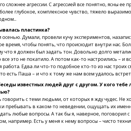
го сложнее агрессии. С агрессией все понятно, ясны ее п
– более глубокое, комплексное чувство, тяжело выразим
дном...
сывалась пластинка?
 осенью. Думали, провели кучу экспериментов, назаписы
 время, чтобы понять, что происходит внутри нас. Бол
у что я должен был задать тон. Довольно долго металис
о все это не покатило. А потом как-то настроились – и в
работа. Едва ли что-то подобное кто-то из нас троих с
что есть Паша – и что к тому же нам всем удалось встрет
 беседы известных людей друг с другом. У кого тебе
вью?
 говорить с теми людьми, от которых я жду чудес. Не х
аки пребывать в каком-то неведении, ощущать их именно
дать любые вопросы. А так бы я, наверное, поговорил 
м, например. Есть у меня к нему вопросы – чисто техни