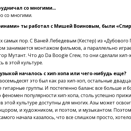
рудничал со многими...
мо со многими.
ами» ты работал с Мишей Воиновым, были «Спирал
х самых пор. С Ваней Лебедевым (Кестер) из «Дубового 
ом занимается монтажом фильмов, а параллельно играет
ор Мутант. Что до Da Boogie Crew, то они сделали хип
ь в этой культуре.
музыкой началось с хип-хопа или чего-нибудь еще?
восемьдесят это был как раз хип-хоп, остальные двадц
 гитарные группы. И постепенно баланс все больше и 
 феномен популярности хип-хопа, столь успешно прижив
в этой культуре доступны для многих. Азы может освои
нцором, и художником, и поэтом, и музыкантом. Поэтом
самого начала казалось, что все слишком просто, хотело