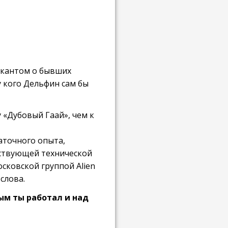
зыкантом о бывших
у кого Дельфин сам бы
 «Дубовый Гаай», чем к
аточного опыта,
тствующей технической
сковской группой Alien
 слова.
ым ты работал и над