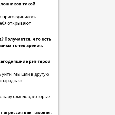
клонников такой
то присоединилось
 себя открывают
? Получается, что есть
зных точек зрения.
 сегодняшние рэп-герои
ь уйти. Мы шли в другую
«парадная».
с пару сэмплов, которые
т агрессия как таковая.