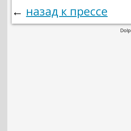
←
назад к прессе
Dolp