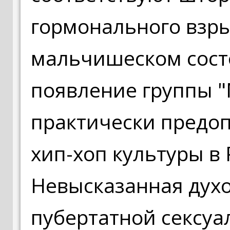
гормонального взры
мальчишеском сост
появление группы 
практически предо
хип-хоп культуры в 
Невысказанная дух
пубертатной сексуа