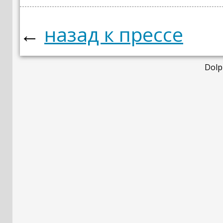
←
назад к прессе
Dolp