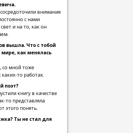
евича.
и сосредоточили внимание
постоянно с нами
вет и на то, как он
аем.
ов вышла. Что с тобой
 мире, как менялась
, со мной тоже
каких-то работах.
й поэт?
устили книгу в качестве
ак-то представляла
т этого понять.
ижка? Ты не стал для