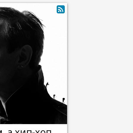
, а хип-хоп