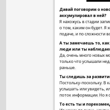
Давай поговорим о нов
аккумулировал в ней?
Я нахожусь в стадии зап
о том, каким он будет. Я
подаче, и по сложности в
А ты замечаешь то, как
люди или ты наблюдаеш
Да, очень много новых м
только что услышали неда
раньше.
Ты следишь за развити
Постольку-поскольку. В к
услышать или увидеть, и
поток информации. Но я 
То есть ты и порекоме