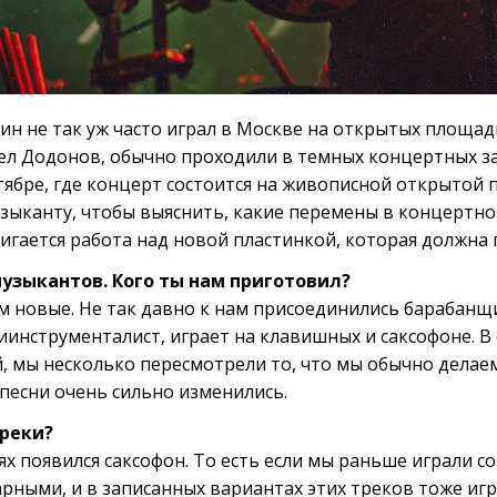
н не так уж часто играл в Москве на открытых площадк
вел Додонов, обычно проходили в темных концертных за
тябре, где концерт состоится на живописной открытой 
зыканту, чтобы выяснить, какие перемены в концертно
игается работа над новой пластинкой, которая должна 
узыкантов. Кого ты нам приготовил?
ем новые. Не так давно к нам присоединились барабанщ
инструменталист, играет на клавишных и саксофоне. В с
, мы несколько пересмотрели то, что мы обычно делаем
 песни очень сильно изменились.
треки?
ях появился саксофон. То есть если мы раньше играли с
рными, и в записанных вариантах этих треков тоже иг