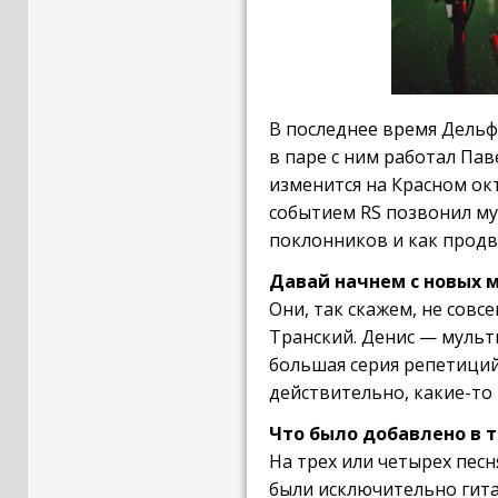
В последнее время Дельфи
в паре с ним работал Па
изменится на Красном ок
событием RS позвонил му
поклонников и как продв
Давай начнем с новых м
Они, так скажем, не совс
Транский. Денис — мульти
большая серия репетиций
действительно, какие-то
Что было добавлено в 
На трех или четырех песн
были исключительно гита