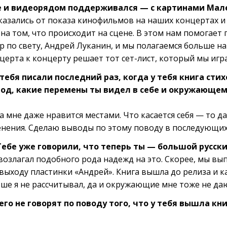
е и видеорядом поддерживался — с картинами Мал
казались от показа кинофильмов на наших концертах 
а том, что происходит на сцене. В этом нам помогает 
о свету, Андрей Луканин, и мы полагаемся больше на с
церта к концерту решает тот сет-лист, который мы игр
тебя писали последний раз, когда у тебя книга стих
иод, какие перемены ты видел в себе и окружающем
а мне даже нравится местами. Что касается себя — то да
енения. Сделаю выводы по этому поводу в последующих 
Тебе уже говорили, что теперь ты — большой русски
 возлагал подобного рода надежд на это. Скорее, мы вып
выходу пластинки «Андрей». Книга вышла до релиза и к
ьше я не рассчитывал, да и окружающие мне тоже не даю
его не говорят по поводу того, что у тебя вышла кн