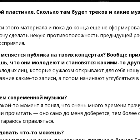
ой пластинке. Сколько там будет треков и какие м
иси этого материала и пока до конца еще не сформиров
 хочу сделать некую противоположность предыдущей раб
осприятия.
 меняется публика на твоих концертах? Вообще при
ь, что они молодеют и становятся какими-то дру
олодых лиц, которые с ужасом открывают для себя нашу
вние какие-то записи, а потом начинают углубляться в
ем современной музыки?
акой-то момент я понял, что очень много времени трачу 
ли прочитать — оно само до меня доберется, тем более
стараюсь справляться.
ндовать что-то можешь?