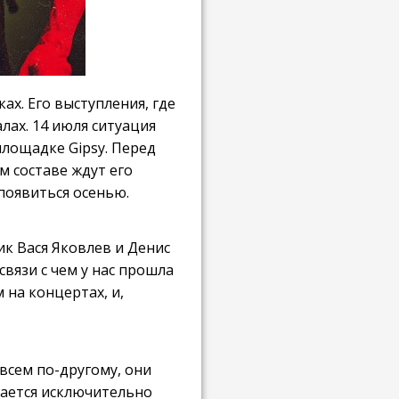
ах. Его выступления, где
лах. 14 июля ситуация
площадке Gipsy. Перед
м составе ждут его
появиться осенью.
ик Вася Яковлев и Денис
вязи с чем у нас прошла
 на концертах, и,
овсем по-другому, они
рается исключительно