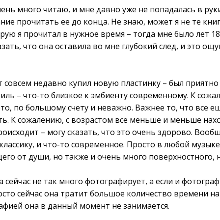
 очень много читаю, и мне давно уже не попадалась в ру
ние прочитать ее до конца. Не знаю, может я не те кни
рую я прочитал в нужное время – тогда мне было лет 18
зать, что она оставила во мне глубокий след, и это ощ
т совсем недавно купил новую пластинку – был приятно
иль – что-то близкое к эмбиенту современному. К сожал
то, по большому счету и неважно. Важнее то, что все е
ть. К сожалению, с возрастом все меньше и меньше нах
роисходит – могу сказать, что это очень здорово. Вооб
классику, и что-то современное. Просто в любой музык
его от души, но также и очень много поверхностного, 
а сейчас не так много фотографирует, а если и фотограф
осто сейчас она тратит большое количество времени на
фией она в данный момент не занимается.