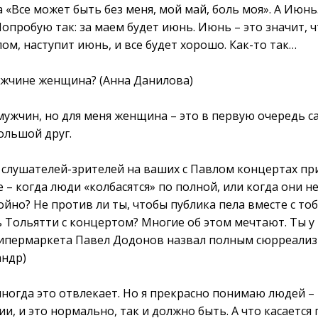
ва «Все может быть без меня, мой май, боль моя». А Ию
опробую так: за маем будет июнь. Июнь – это значит, ч
ом, наступит июнь, и все будет хорошо. Как-то так…
мужчине женщина? (Анна Данилова)
х мужчин, но для меня женщина – это в первую очередь 
ольшой друг.
 слушателей-зрителей на ваших с Павлом концертах пр
 – когда люди «колбасятся» по полной, или когда они н
ойно? Не против ли ты, чтобы публика пела вместе с то
ь Тольятти с концертом? Многие об этом мечтают. Ты у 
гипермаркета Павел Додонов назвал полным сюрреализ
андр)
 иногда это отвлекает. Но я прекрасно понимаю людей –
, и это нормально, так и должно быть. А что касается