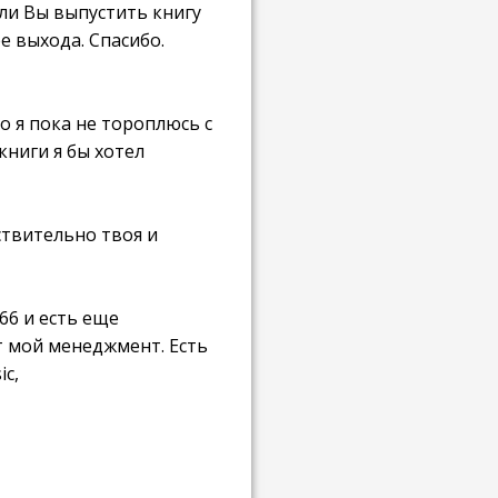
 ли Вы выпустить книгу
е выхода. Спасибо.
о я пока не тороплюсь с
книги я бы хотел
ствительно твоя и
766 и есть еще
ет мой менеджмент. Есть
c,