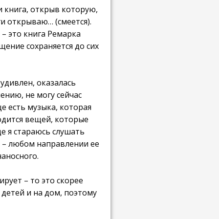
ки книга, открыв которую,
ги открываю… (смеется).
 – это книга Ремарка
ущение сохраняется до сих
 удивлен, оказалась
ению, не могу сейчас
ще есть музыка, которая
одится вещей, которые
ще я стараюсь слушать
е – любом направлении ее
наносного.
ирует – то это скорее
 детей и на дом, поэтому