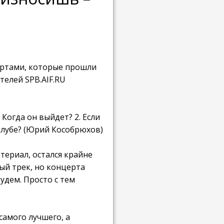
ертами, которые прошли
елей SPB.AIF.RU
 Когда он выйдет? 2. Если
-клубе? (Юрий Кособрюхов)
атериал, остался крайне
ый трек, но концерта
удем. Просто с тем
самого лучшего, а