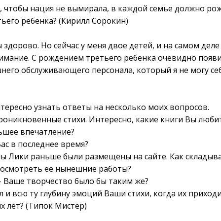
го, чтобы нация не вымирала, в каждой семье должно р
тьего ребенка? (Кирилл Сорокин)
бы здорово. Но сейчас у меня двое детей, и на самом дел
нимание. С рождением третьего ребенка очевидно появ
его обслуживающего персонала, который я не могу себе
нтересно узнать ответы на несколько моих вопросов.
 проникновенные стихи. Интересно, какие книги Вы люби
ьшее впечатление?
Вас в последнее время?
ы Лики раньше были размещены на сайте. Как складыва
посмотреть ее нынешние работы?
 – Ваше творчество было бы таким же?
сл и всю ту глубину эмоций Ваши стихи, когда их приход
х лет? (Типок Мистер)