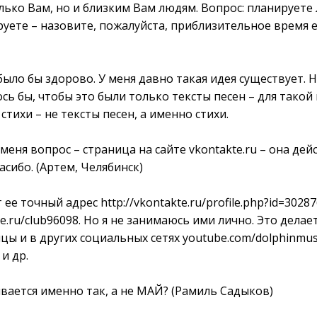
лько Вам, но и близким Вам людям. Вопрос: планируете
руете – назовите, пожалуйста, приблизительное время е
было бы здорово. У меня давно такая идея существует. Н
ось бы, чтобы это были только тексты песен – для такой 
стихи – не тексты песен, а именно стихи.
меня вопрос – страница на сайте vkontakte.ru – она дей
сибо. (Артем, Челябинск)
т ее точный адрес http://vkontakte.ru/profile.php?id=3028
.ru/club96098. Но я не занимаюсь ими лично. Это дела
ы и в других социальных сетях youtube.com/dolphinmusi
и др.
ается именно так, а не МАЙ? (Рамиль Садыков)