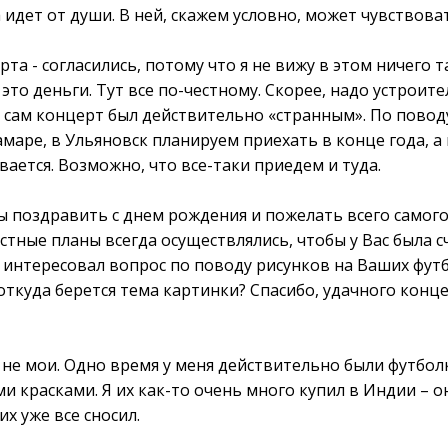
 идет от души. В ней, скажем условно, может чувствова
рта - согласились, потому что я не вижу в этом ничего 
 это деньги. Тут все по-честному. Скорее, надо устроит
 сам концерт был действительно «странным». По повод
амаре, в Ульяновск планируем приехать в конце года, а
ается. Возможно, что все-таки приедем и туда.
бы поздравить с днем рождения и пожелать всего самого
тные планы всегда осуществлялись, чтобы у Вас была с
а интересовал вопрос по поводу рисунков на Ваших футб
о откуда берется тема картинки? Спасибо, удачного конц
и не мои. Одно время у меня действительно были футбол
 красками. Я их как-то очень много купил в Индии – о
их уже все сносил.