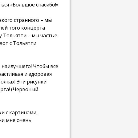
ться «Большое спасибо!»
такого странного – мы
елей того концерта
у Тольятти – мы частые
 вот с Тольятти
 наилучшего! Чтобы все
частливая и здоровая
олках! Эти рисунки
ерта! (Червоный
ки с картинами,
ни мне очень