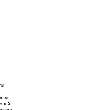
пи
нное
 мной
ишнего